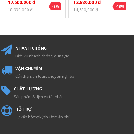
17,500,000 đ
12,880,000 đ
-8%
-13%
18,990,000 đ
14,680,000 đ
NHANH CHÓNG
Dịch vụ nhanh chóng, đúng giờ.
VẬN CHUYỂN
Cẩn thận, an toàn, chuyên nghiệp.
CHẤT LƯỢNG
Sản phẩm & dịch vụ tốt nhất.
HỖ TRỢ
Tư vấn hỗ trợ kỹ thuật miễn phí.