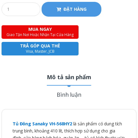
ĐẶT HÀNG
MUA NGAY
Giao Tận Nơi Hoặc Nhận Tại Cửa Hàng
TRẢ GÓP QUA THẺ
Visa, Master, JCB
Mô tả sản phẩm
Bình luận
Tủ Đông Sanaky VH-568HY2
là sản phẩm có dung tích
trung bình, khoảng 410 lít, thích hợp sử dụng cho gia
đình, cửa hàng bách hóa, quán ăn,… tủ có kích thước vừa