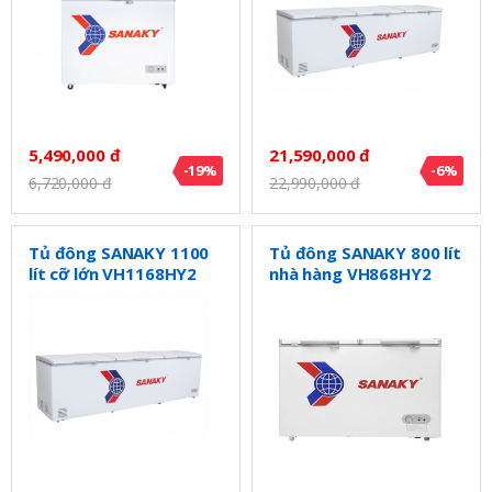
5,490,000 đ
21,590,000 đ
-19%
-6%
6,720,000 đ
22,990,000 đ
Tủ đông SANAKY 1100
Tủ đông SANAKY 800 lít
lít cỡ lớn VH1168HY2
nhà hàng VH868HY2