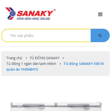
Skip to navigation
Skip to content
T
ì
m
k
i
ế
m
Trang chủ
TỦ ĐÔNG SANAKY
:
Tủ Đông 1 ngăn dàn lạnh nhôm
Tủ đông SANAKY 500 lít
quán ăn VH568HY2