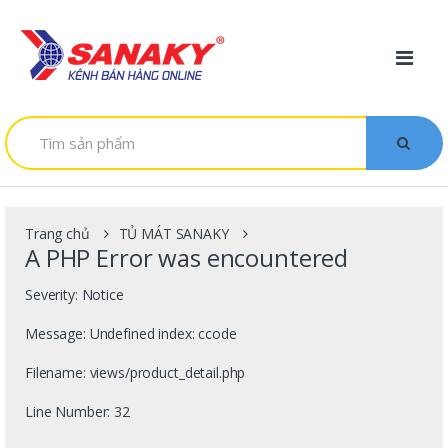
Skip to navigation
Skip to content
T
ì
m
k
i
ế
m
Trang chủ
TỦ MÁT SANAKY
:
A PHP Error was encountered
Severity: Notice
Message: Undefined index: ccode
Filename: views/product_detail.php
Line Number: 32