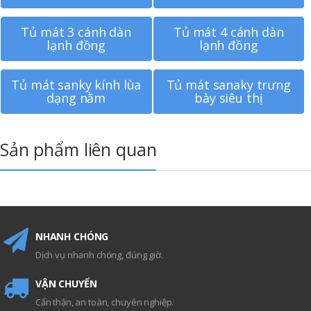
Tủ mát 3 cánh dàn
Tủ mát 4 cánh dàn
lạnh đồng
lạnh đồng
Tủ mát sanky kính lùa
Tủ mát sanaky trưng
dạng nằm
bày siêu thị
Sản phẩm liên quan
NHANH CHÓNG
Dịch vụ nhanh chóng, đúng giờ.
VẬN CHUYỂN
Cẩn thận, an toàn, chuyên nghiệp.