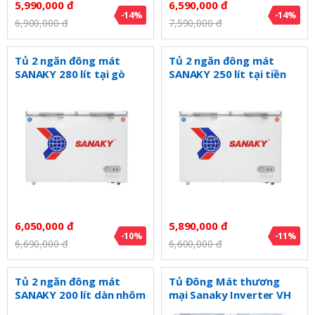
5,990,000 đ
6,590,000 đ
-14%
-14%
6,900,000 đ
7,590,000 đ
Tủ 2 ngăn đông mát
Tủ 2 ngăn đông mát
SANAKY 280 lít tại gò
SANAKY 250 lít tại tiền
công VH285W2
giang VH255W2
6,050,000 đ
5,890,000 đ
-10%
-11%
6,690,000 đ
6,600,000 đ
Tủ 2 ngăn đông mát
Tủ Đông Mát thương
SANAKY 200 lít dàn nhôm
mại Sanaky Inverter VH
VH225W2
4099W4KD