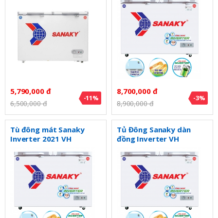
5,790,000 đ
8,700,000 đ
-11%
-3%
6,500,000 đ
8,900,000 đ
Tù đông mát Sanaky
Tủ Đông Sanaky dàn
Inverter 2021 VH
đồng Inverter VH
4099W4K
3699W4KD