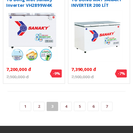
Inverter VH2899W4K
INVERTER 200 LÍT
VH2599W4K ĐỒNG
(R600A) (KÍNH CƯỜNG
LỰC)
7,200,000 đ
7,390,000 đ
-9%
-7%
7,900,000 đ
7,900,000 đ
1
2
3
4
5
6
7