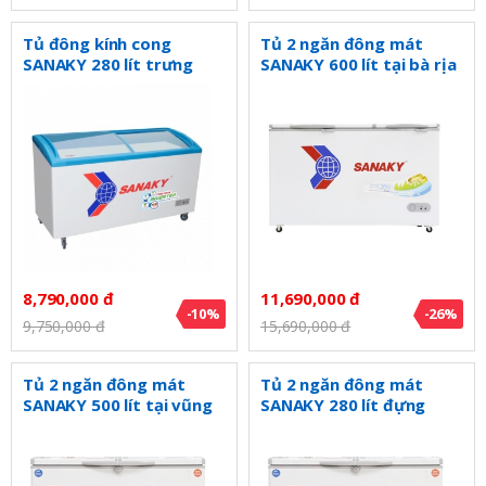
Tủ đông kính cong
Tủ 2 ngăn đông mát
SANAKY 280 lít trưng
SANAKY 600 lít tại bà rịa
bày thực phẩm
VH6699W1
VH2899K3
8,790,000 đ
11,690,000 đ
-10%
-26%
9,750,000 đ
15,690,000 đ
Tủ 2 ngăn đông mát
Tủ 2 ngăn đông mát
SANAKY 500 lít tại vũng
SANAKY 280 lít đựng
tàu VH5699W1
kem VH2899W1