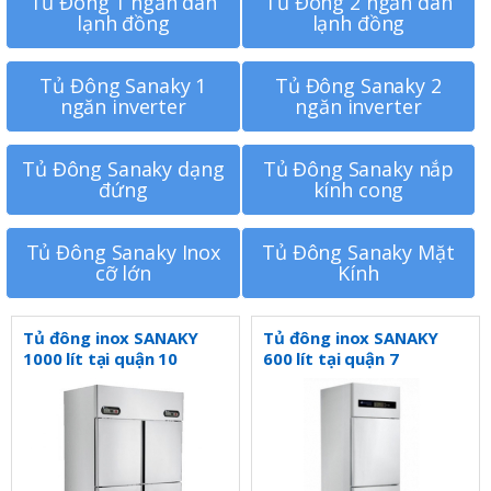
Tủ Đông 1 ngăn dàn
Tủ Đông 2 ngăn dàn
lạnh đồng
lạnh đồng
Tủ Đông Sanaky 1
Tủ Đông Sanaky 2
ngăn inverter
ngăn inverter
Tủ Đông Sanaky dạng
Tủ Đông Sanaky nắp
đứng
kính cong
Tủ Đông Sanaky Inox
Tủ Đông Sanaky Mặt
cỡ lớn
Kính
Tủ đông inox SANAKY
Tủ đông inox SANAKY
1000 lít tại quận 10
600 lít tại quận 7
VH1099W
VH6099HP