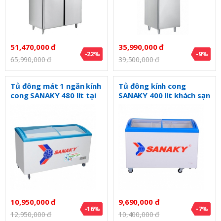
51,470,000 đ
35,990,000 đ
-22%
-9%
65,990,000 đ
39,500,000 đ
Tủ đông mát 1 ngăn kính
Tủ đông kính cong
cong SANAKY 480 lít tại
SANAKY 400 lít khách sạn
quận 1 VH4899K3
VH402KW
10,950,000 đ
9,690,000 đ
-16%
-7%
12,950,000 đ
10,400,000 đ