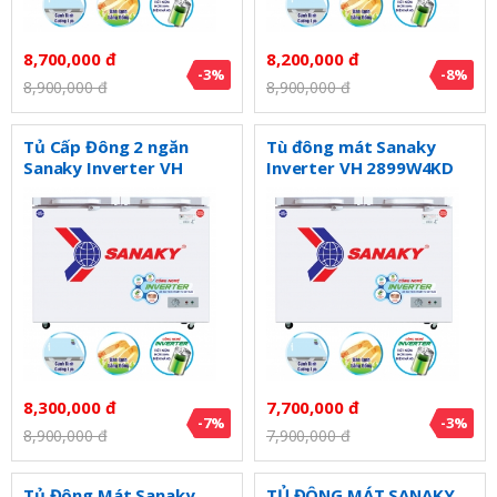
8,700,000 đ
8,200,000 đ
-3%
-8%
8,900,000 đ
8,900,000 đ
Tủ Cấp Đông 2 ngăn
Tù đông mát Sanaky
Sanaky Inverter VH
Inverter VH 2899W4KD
3699W4K
8,300,000 đ
7,700,000 đ
-7%
-3%
8,900,000 đ
7,900,000 đ
Tủ Đông Mát Sanaky
TỦ ĐÔNG MÁT SANAKY