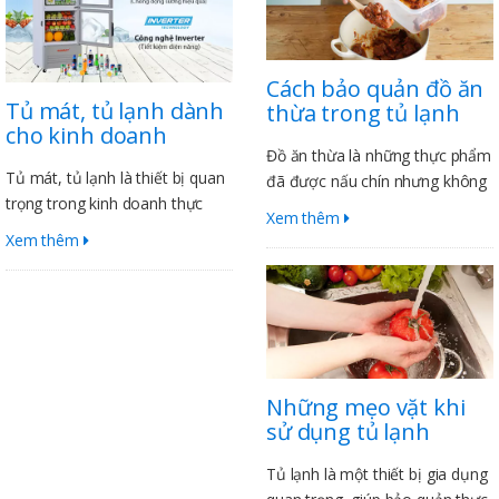
Cách bảo quản đồ ăn
Tủ mát, tủ lạnh dành
thừa trong tủ lạnh
cho kinh doanh
Đồ ăn thừa là những thực phẩm
Tủ mát, tủ lạnh là thiết bị quan
đã được nấu chín nhưng không
trọng trong kinh doanh thực
được ăn hết. Để đảm bảo an
Xem thêm
phẩm, đồ uống. Chúng giúp giữ
toàn sức khỏe, đồ ăn thừa cần
Xem thêm
cho thực phẩm tươi ngon, đảm
được bảo quản đúng cách
bảo chất lượng và an toàn vệ
trong tủ lạnh. Dưới đây là một
sinh thực phẩm. Tủ mát, tủ lạnh
số mẹo giúp bạn bảo quản đồ
cũng giúp tiết kiệm chi phí cho
ăn thừa trong tủ lạnh an toàn
doanh nghiệp bằng cách giảm
và hiệu quả
thiểu tổn thất thực phẩm.
Những mẹo vặt khi
sử dụng tủ lạnh
Tủ lạnh là một thiết bị gia dụng