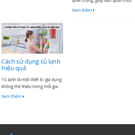
quan trọng, giúp bảo quản thực
phẩm tươi ngon và an toàn cho
Xem thêm
sức khỏe. Để sử dụng tủ lạnh
hiệu quả, Điện Lạnh Sanaky có
1 vài mẹo vặt sau để bạn tham
khảo.
Cách sử dụng tủ lạnh
hiệu quả
Tủ lạnh là một thiết bị gia dụng
không thể thiếu trong mỗi gia
đình. Để tủ lạnh hoạt động hiệu
Xem thêm
quả và tiết kiệm điện, bạn cần
lưu ý những cách sử dụng