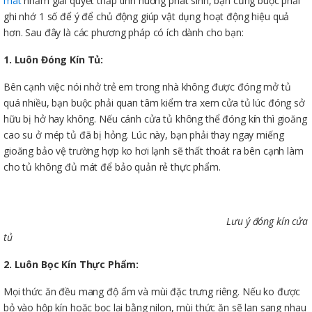
mát
nhằm giải quyết thấp tình huống phát sinh, bạn cũng buộc phải
ghi nhớ 1 số để ý để chủ động giúp vật dụng hoạt động hiệu quả
hơn. Sau đây là các phương pháp có ích dành cho bạn:
1. Luôn Đóng Kín Tủ:
Bên cạnh việc nói nhở trẻ em trong nhà không được đóng mở tủ
quá nhiều, bạn buộc phải quan tâm kiểm tra xem cửa tủ lúc đóng sở
hữu bị hở hay không. Nếu cánh cửa tủ không thể đóng kín thì gioăng
cao su ở mép tủ đã bị hỏng. Lúc này, bạn phải thay ngay miếng
gioăng bảo vệ trường hợp ko hơi lạnh sẽ thất thoát ra bên cạnh làm
cho tủ không đủ mát để bảo quản rẻ thực phẩm.
Lưu ý đóng kín cửa
tủ
2. Luôn Bọc Kín Thực Phẩm:
Mọi thức ăn đều mang độ ẩm và mùi đặc trưng riêng. Nếu ko được
bỏ vào hộp kín hoặc bọc lại bằng nilon, mùi thức ăn sẽ lan sang nhau