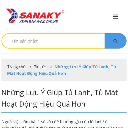
Skip to navigation
Skip to content
T
ì
m
k
i
ế
m
Trang chủ
Tin tức
Những Lưu Ý Giúp Tủ Lạnh, Tủ
:
Mát Hoạt Động Hiệu Quả Hơn
Những Lưu Ý Giúp Tủ Lạnh, Tủ Mát
Hoạt Động Hiệu Quả Hơn
Ngoài việc nắm bắt 1 số vấn đề thường gặp của tủ lạnh/
tủ