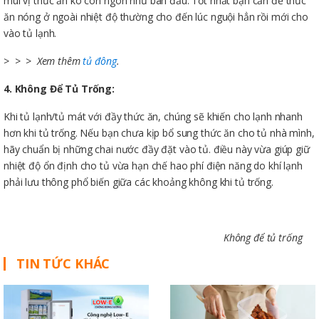
mùi vị thức ăn ko còn ngon như ban đầu. Tốt nhất bạn cần để thức
ăn nóng ở ngoài nhiệt độ thường cho đến lúc nguội hẳn rồi mới cho
vào tủ lạnh.
> > > Xem thêm
tủ đông
.
4. Không Để Tủ Trống:
Khi tủ lạnh/tủ mát với đầy thức ăn, chúng sẽ khiến cho lạnh nhanh
hơn khi tủ trống. Nếu bạn chưa kịp bổ sung thức ăn cho tủ nhà mình,
hãy chuẩn bị những chai nước đầy đặt vào tủ. điều này vừa giúp giữ
nhiệt độ ổn định cho tủ vừa hạn chế hao phí điện năng do khí lạnh
phải lưu thông phổ biến giữa các khoảng không khi tủ trống.
Không để tủ trống
TIN TỨC KHÁC