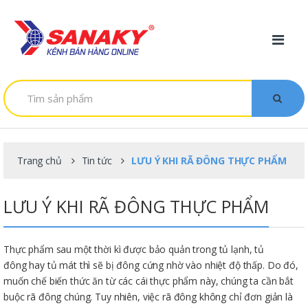
Skip to navigation
Skip to content
T
ì
m
k
i
ế
m
Trang chủ
Tin tức
LƯU Ý KHI RÃ ĐÔNG THỰC PHẨM
:
LƯU Ý KHI RÃ ĐÔNG THỰC PHẨM
Thực phẩm sau một thời kì được bảo quản trong tủ lạnh, tủ
đông hay tủ mát thì sẽ bị đông cứng nhờ vào nhiệt độ thấp. Do đó,
muốn chế biến thức ăn từ các cái thực phẩm này, chúng ta cần bắt
buộc rã đông chúng. Tuy nhiên, việc rã đông không chỉ đơn giản là