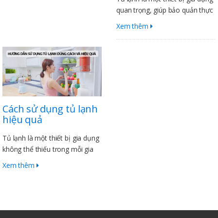
quan trọng, giúp bảo quản thực
phẩm tươi ngon và an toàn cho
Xem thêm
sức khỏe. Để sử dụng tủ lạnh
hiệu quả, Điện Lạnh Sanaky có
1 vài mẹo vặt sau để bạn tham
khảo.
Cách sử dụng tủ lạnh
hiệu quả
Tủ lạnh là một thiết bị gia dụng
không thể thiếu trong mỗi gia
đình. Để tủ lạnh hoạt động hiệu
Xem thêm
quả và tiết kiệm điện, bạn cần
lưu ý những cách sử dụng