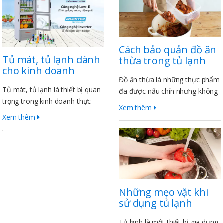
Cách bảo quản đồ ăn
Tủ mát, tủ lạnh dành
thừa trong tủ lạnh
cho kinh doanh
Đồ ăn thừa là những thực phẩm
Tủ mát, tủ lạnh là thiết bị quan
đã được nấu chín nhưng không
trọng trong kinh doanh thực
được ăn hết. Để đảm bảo an
Xem thêm
phẩm, đồ uống. Chúng giúp giữ
toàn sức khỏe, đồ ăn thừa cần
Xem thêm
cho thực phẩm tươi ngon, đảm
được bảo quản đúng cách
bảo chất lượng và an toàn vệ
trong tủ lạnh. Dưới đây là một
sinh thực phẩm. Tủ mát, tủ lạnh
số mẹo giúp bạn bảo quản đồ
cũng giúp tiết kiệm chi phí cho
ăn thừa trong tủ lạnh an toàn
doanh nghiệp bằng cách giảm
và hiệu quả
thiểu tổn thất thực phẩm.
Những mẹo vặt khi
sử dụng tủ lạnh
Tủ lạnh là một thiết bị gia dụng