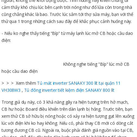
nguồn, không thể khởi động được. Tình huống này khiến chúng ta
cảm thấy khó chịu lúc bên cạnh trời nóng như đổ lửa còn trong nhà
cũng chẳng khác là bao. Trước lúc sắm tới thợ sửa máy, bạn với thể
thử qua 1 trong những cách sau đây để khắc phục cảnh huống này.
- Nếu ko nghe thấy tiếng “Bíp” từ máy lạnh lúc mở CB hoặc cầu dao
điện:
Không nghe tiếng "Bíp" lúc mở CB
hoặc cầu dao điện
> > > Xem thêm
Tủ mát inverter SANAKY 300 lít tại quận 11
VH308W3
,
Tủ đông inverter tiết kiệm điện SANAKY 800 lít
Trong giả dụ này, có 3 khả năng gây ra hiện tượng trên: hở mạch,
CB hư hoặc Board điều khiển trên dàn lạnh bị hỏng. Trước tiên, bạn
xem thử CB sở hữu bị nóng hoặc có xảy ra hiện tượng gạt lên xuống
lúc với điện khi ko hay không. Nếu có, phải thay CB mới có dòng cắt
tương đương CB cũ. Ngoài ra, buộc phải đánh giá nguồn vào tại CB,