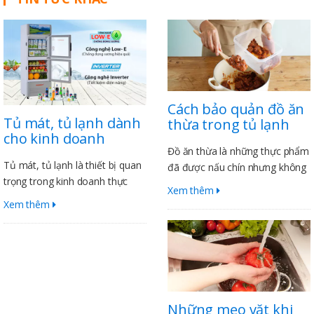
Cách bảo quản đồ ăn
Tủ mát, tủ lạnh dành
thừa trong tủ lạnh
cho kinh doanh
Đồ ăn thừa là những thực phẩm
Tủ mát, tủ lạnh là thiết bị quan
đã được nấu chín nhưng không
trọng trong kinh doanh thực
được ăn hết. Để đảm bảo an
Xem thêm
phẩm, đồ uống. Chúng giúp giữ
toàn sức khỏe, đồ ăn thừa cần
Xem thêm
cho thực phẩm tươi ngon, đảm
được bảo quản đúng cách
bảo chất lượng và an toàn vệ
trong tủ lạnh. Dưới đây là một
sinh thực phẩm. Tủ mát, tủ lạnh
số mẹo giúp bạn bảo quản đồ
cũng giúp tiết kiệm chi phí cho
ăn thừa trong tủ lạnh an toàn
doanh nghiệp bằng cách giảm
và hiệu quả
thiểu tổn thất thực phẩm.
Những mẹo vặt khi