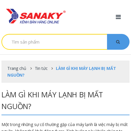
Skip to navigation
Skip to content
T
ì
m
k
i
ế
m
Trang chủ
Tin tức
LÀM GÌ KHI MÁY LẠNH BỊ MẤT
:
NGUỒN?
LÀM GÌ KHI MÁY LẠNH BỊ MẤT
NGUỒN?
Một trong những sự cố thường gặp của máy lạnh là việc máy bị mất