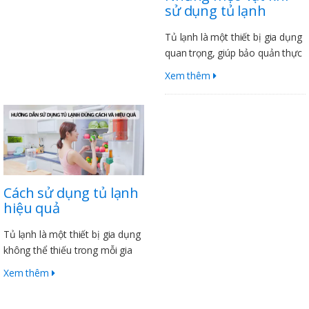
sử dụng tủ lạnh
Tủ lạnh là một thiết bị gia dụng
quan trọng, giúp bảo quản thực
phẩm tươi ngon và an toàn cho
Xem thêm
sức khỏe. Để sử dụng tủ lạnh
hiệu quả, Điện Lạnh Sanaky có
1 vài mẹo vặt sau để bạn tham
khảo.
Cách sử dụng tủ lạnh
hiệu quả
Tủ lạnh là một thiết bị gia dụng
không thể thiếu trong mỗi gia
đình. Để tủ lạnh hoạt động hiệu
Xem thêm
quả và tiết kiệm điện, bạn cần
lưu ý những cách sử dụng